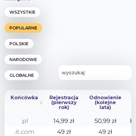
Końcówka
Rejestracja
Odnowienie
(pierwszy
(kolejne
rok)
lata)
Końcówka
Rejestracja
Odnowienie
.pl
14,99 zł
50,99 zł
b
(pierwszy
(kolejne
rok)
lata)
.it.com
49 zł
49 zł