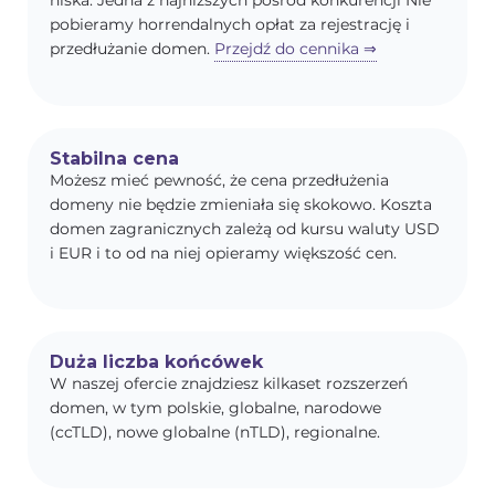
niska. Jedna z najniższych pośród konkurencji Nie
pobieramy horrendalnych opłat za rejestrację i
przedłużanie domen.
Przejdź do cennika ⇒
Stabilna cena
Możesz mieć pewność, że cena przedłużenia
domeny nie będzie zmieniała się skokowo. Koszta
domen zagranicznych zależą od kursu waluty USD
i EUR i to od na niej opieramy większość cen.
Duża liczba końcówek
W naszej ofercie znajdziesz kilkaset rozszerzeń
domen, w tym polskie, globalne, narodowe
(ccTLD), nowe globalne (nTLD), regionalne.