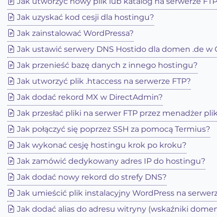
Jak utworzyć nowy plik lub katalog na serwerze FT
Jak uzyskać kod cesji dla hostingu?
Jak zainstalować WordPressa?
Jak ustawić serwery DNS Hostido dla domen .de w
Jak przenieść bazę danych z innego hostingu?
Jak utworzyć plik .htaccess na serwerze FTP?
Jak dodać rekord MX w DirectAdmin?
Jak przesłać pliki na serwer FTP przez menadżer pl
Jak połączyć się poprzez SSH za pomocą Termius?
Jak wykonać cesję hostingu krok po kroku?
Jak zamówić dedykowany adres IP do hostingu?
Jak dodać nowy rekord do strefy DNS?
Jak umieścić plik instalacyjny WordPress na serwer
Jak dodać alias do adresu witryny (wskaźniki dome