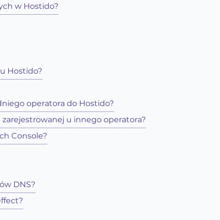
ych w Hostido?
gu Hostido?
niego operatora do Hostido?
zarejestrowanej u innego operatora?
rch Console?
erów DNS?
ffect?