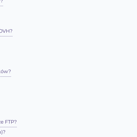
P?
 OVH?
ików?
ze FTP?
n)?