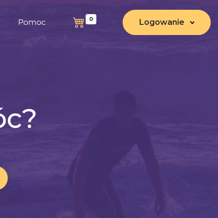
0
Pomoc
Logowanie
óc?