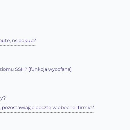
oute, nslookup?
poziomu SSH? [funkcja wycofana]
ny?
pozostawiając pocztę w obecnej firmie?